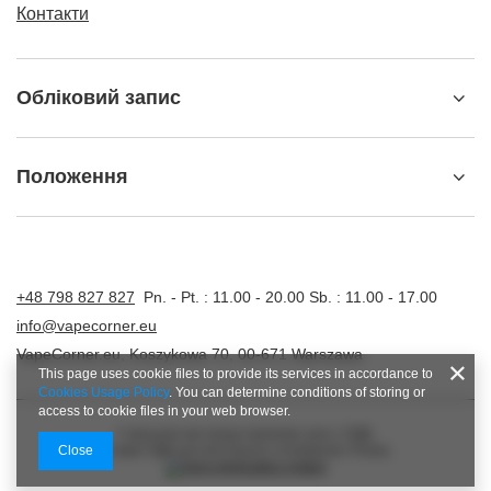
Контакти
Обліковий запис
Положення
+48 798 827 827
Pn. - Pt. : 11.00 - 20.00 Sb. : 11.00 - 17.00
info@vapecorner.eu
VapeCorner.eu
,
Koszykowa 70
,
00-671
Warszawa
This page uses cookie files to provide its services in accordance to
Cookies Usage Policy
. You can determine conditions of storing or
access to cookie files in your web browser.
У магазині ми представляємо ціни з ПДВ.
Close
Ставки ПДВ для внутрішніх споживачів:
Polska
.