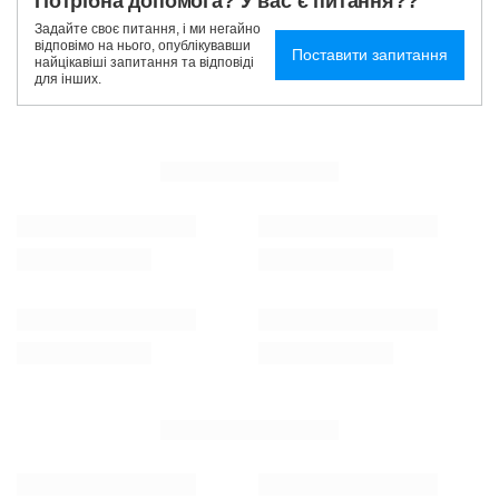
Потрібна допомога? У вас є питання??
Задайте своє питання, і ми негайно
відповімо на нього, опублікувавши
Поставити запитання
найцікавіші запитання та відповіді
для інших.