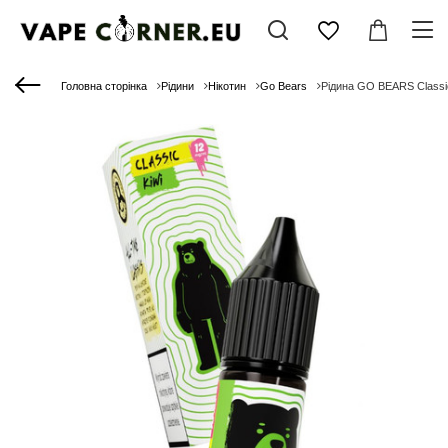
Головна сторінка
Рідини
Нікотин
Go Bears
Рідина GO BEARS Classic