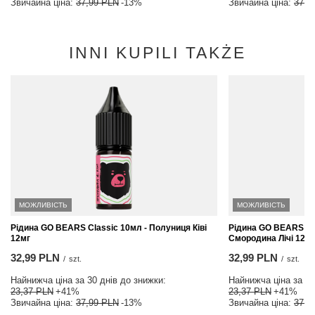
Звичайна ціна:
37,99 PLN
-13%
Звичайна ціна:
37,9
INNI KUPILI TAKŻE
МОЖЛИВІСТЬ
МОЖЛИВІСТЬ
Рідина GO BEARS Classic 10мл - Полуниця Ківі
Рідина GO BEARS Cla
12мг
Смородина Лічі 12мг
32,99 PLN
32,99 PLN
/
szt.
/
szt.
Найнижча ціна за 30 днів до знижки:
Найнижча ціна за 30
23,37 PLN
+41%
23,37 PLN
+41%
Звичайна ціна:
37,99 PLN
-13%
Звичайна ціна:
37,9