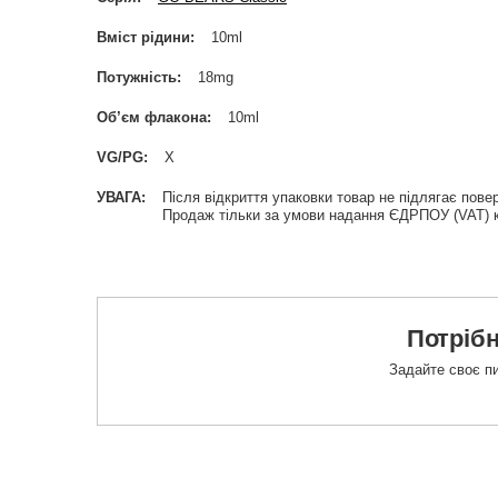
Вміст рідини
10ml
Потужність
18mg
Об’єм флакона
10ml
VG/PG
X
УВАГА
Після відкриття упаковки товар не підлягає пов
Продаж тільки за умови надання ЄДРПОУ (VAT) к
Потрібн
Задайте своє пи