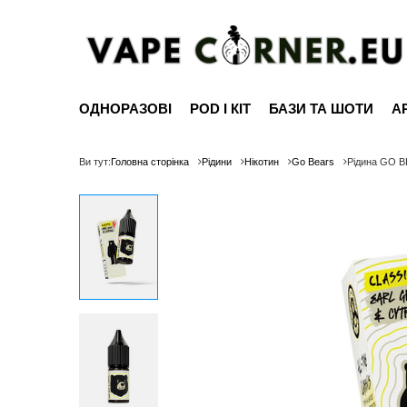
ОДНОРАЗОВІ
POD І КІТ
БАЗИ ТА ШОТИ
А
Ви тут:
Головна сторінка
Рідини
Нікотин
Go Bears
Рідина GO B