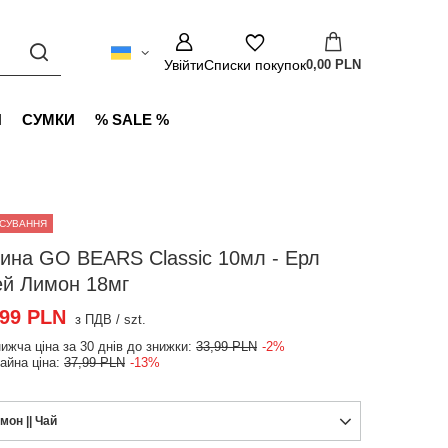
Увійти
Списки покупок
0,00 PLN
И
СУМКИ
% SALE %
СУВАННЯ
дина GO BEARS Classic 10мл - Ерл
ей Лимон 18мг
,99 PLN
з ПДВ
/
szt.
ижча ціна за 30 днів до знижки:
33,99 PLN
-2%
айна ціна:
37,99 PLN
-13%
мон || Чай