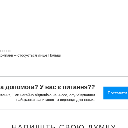
ерненню
омпанії – стосується лише Польщі
а допомога? У вас є питання??
Поставити
тання, і ми негайно відповімо на нього, опублікувавши
найцікавіші запитання та відповіді для інших.
НАПИШІТЬ СВОЮ ДУМКУ