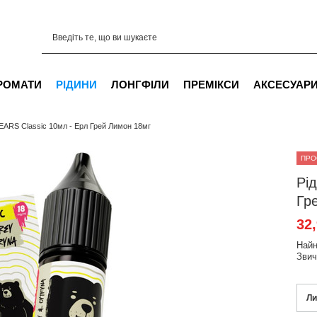
РОМАТИ
РІДИНИ
ЛОНГФІЛИ
ПРЕМІКСИ
АКСЕСУАР
EARS Classic 10мл - Ерл Грей Лимон 18мг
ПРО
Рі
Гр
32
Найн
Звич
Ли