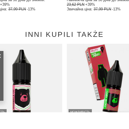
+39%
23,62 PLN
+39%
ціна:
37,99 PLN
-13%
Звичайна ціна:
37,99 PLN
-13%
INNI KUPILI TAKŻE
СТЬ
МОЖЛИВІСТЬ
BEARS Classic 10мл - Полуниця Ківі
Рідина GO BEARS Drops 10мл - Зел
20мг