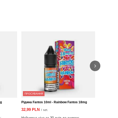
ПРОСУВАННЯ
МОЖЛИВІС
mg
Рідина Fantos 10ml - Rainbow Fantos 18mg
Рідина VILT
32,99 PLN
30,99 PLN
/
szt.
:
Найнижча ціна за 30 днів до знижки:
Найнижча ці