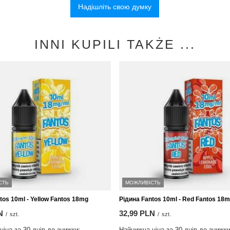
Надішліть свою думку
INNI KUPILI TAKŻE ...
СТЬ
МОЖЛИВІСТЬ
tos 10ml - Yellow Fantos 18mg
Рідина Fantos 10ml - Red Fantos 18
N
32,99 PLN
/
szt.
/
szt.
іна за 30 днів до знижки:
Найнижча ціна за 30 днів до знижки