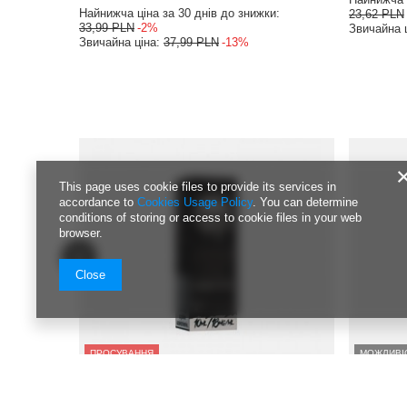
Найнижча ціна за 30 днів до знижки:
23,62 PLN
33,99 PLN
-2%
Звичайна 
Звичайна ціна:
37,99 PLN
-13%
This page uses cookie files to provide its services in
accordance to
Cookies Usage Policy
. You can determine
conditions of storing or access to cookie files in your web
browser.
Close
ПРОСУВАННЯ
МОЖЛИВІ
Рідина Dark Line 10ml - Black Tea 18mg
Рідина GO 
18мг