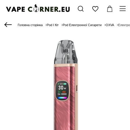
Головна сторінка
Pod І Кіт
Pod Електронної Сигарети
OXVA
Електро