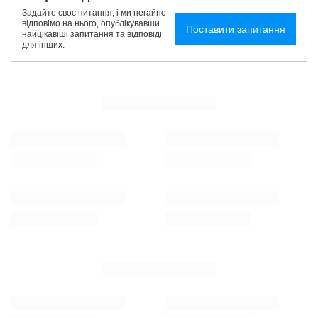
Задайте своє питання, і ми негайно
відповімо на нього, опублікувавши
Поставити запитання
найцікавіші запитання та відповіді
для інших.
INNI KUPILI TAKŻE ...
МОЖЛИВІСТЬ
МОЖЛИВІСТЬ
Електронна сигарета POD OXVA Xlim Pro 2
Електронна сигарет
Titanium Grey
Purple
229,99 PLN
169,99 PLN
/
szt.
/
szt.