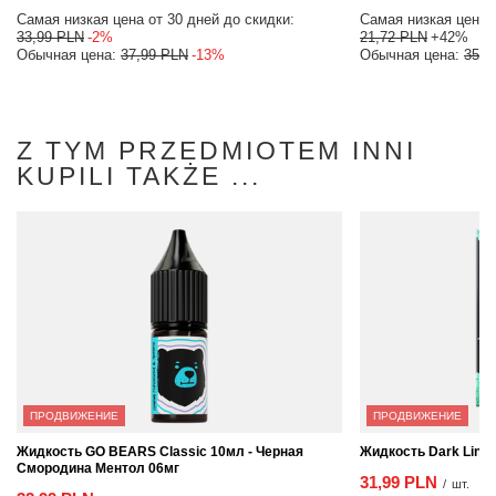
Самая низкая цена от 30 дней до скидки:
Самая низкая цена о
33,99 PLN
-2%
21,72 PLN
+42%
Обычная цена:
37,99 PLN
-13%
Обычная цена:
35,9
Z TYM PRZEDMIOTEM INNI
KUPILI TAKŻE ...
ПРОДВИЖЕНИЕ
ПРОДВИЖЕНИЕ
Жидкость GO BEARS Classic 10мл - Черная
Жидкость Dark Line 
Смородина Ментол 06мг
31,99 PLN
/
шт.