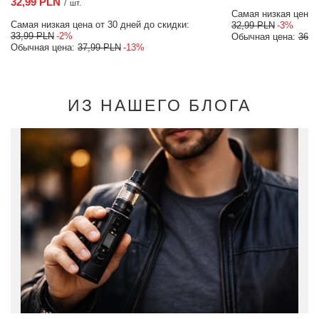
32,99 PLN
/
шт.
Самая низкая цена о
Самая низкая цена от 30 дней до скидки:
32,99 PLN
-3%
33,99 PLN
-2%
Обычная цена:
36,9
Обычная цена:
37,99 PLN
-13%
ИЗ НАШЕГО БЛОГА