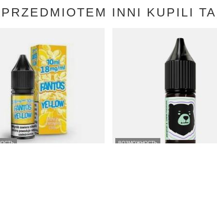
 PRZEDMIOTEM INNI KUPILI TAK
ОСТЬ
ВОЗМОЖНОСТЬ
antos 10ml - Yellow Fantos 18mg
Жидкость GO BEARS Classic 10мл -
Черная Смородина 18мг
N
/
шт.
32,99 PLN
/
шт.
ая цена от 30 дней до скидки:
Самая низкая цена от 30 дней до с
+39%
23,37 PLN
+41%
цена:
37,99 PLN
-13%
Обычная цена:
37,99 PLN
-13%