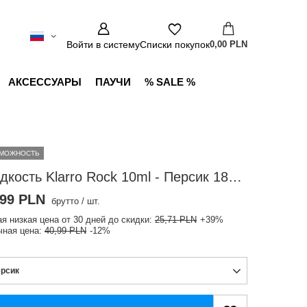
Войти в систему
Списки покупок
0,00 PLN
АКСЕССУАРЫ
ПАУЧИ
% SALE %
МОЖНОСТЬ
Жидкость Klarro Rock 10ml - Персик 18mg
,99 PLN
брутто
/
шт.
я низкая цена от 30 дней до скидки:
25,71 PLN
+39%
ная цена:
40,99 PLN
-12%
рсик