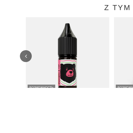
Z TYM
ВОЗМОЖНОСТЬ
ВОЗМОЖН
Жидкость GO BEARS Classic 10мл - Клубника
Жидкость F
Киви 18мг
32,99 PL
32,99 PLN
/
шт.
Самая низк
Самая низкая цена от 30 дней до скидки:
23,62 PLN
23,37 PLN
+41%
Обычная 
Обычная цена:
37,99 PLN
-13%