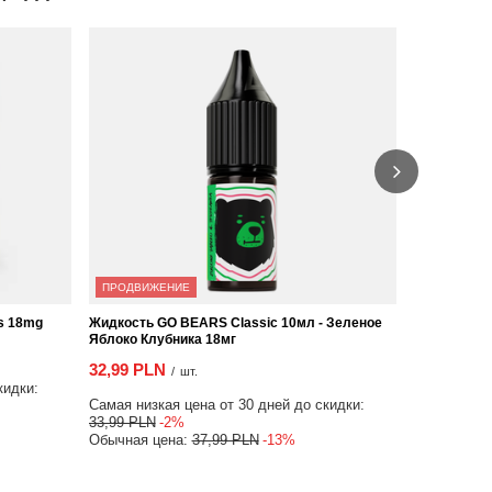
ПРОДВИЖЕНИЕ
ПРОДВИЖЕ
os 18mg
Жидкость GO BEARS Classic 10мл - Зеленое
Жидкость G
Яблоко Клубника 18мг
Лимон 18мг
32,99 PLN
32,99 PLN
/
шт.
кидки:
Самая низкая цена от 30 дней до скидки:
Самая низка
33,99 PLN
-2%
33,99 PLN
Обычная цена:
37,99 PLN
-13%
Обычная ц