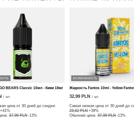
ОСТЬ
ВОЗМОЖНОСТЬ
GO BEARS Classic 10мл - Киви 18мг
Жидкость Fantos 10ml - Yellow Fant
N
32,99 PLN
/
шт.
/
шт.
ая цена от 30 дней до скидки:
Самая низкая цена от 30 дней до с
+41%
23,62 PLN
+39%
цена:
37,99 PLN
-13%
Обычная цена:
37,99 PLN
-13%