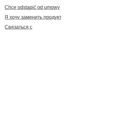
Chcę odstąpić od umowy
Я хочу заменить продукт
Связаться с
Счет
Нормативные документы
+48 798 827 827
Pn. - Pt. : 11.00 - 20.00 Sb. : 11.00 - 17.00
info@vapecorner.eu
VapeCorner.eu
,
Koszykowa 70
,
00-671
Warszawa