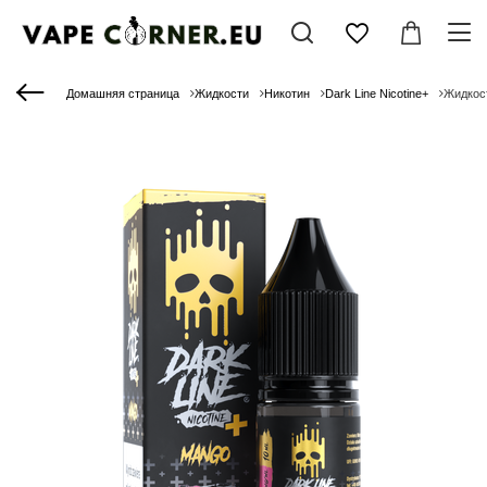
Домашняя страница
Жидкости
Никотин
Dark Line Nicotine+
Жидкост