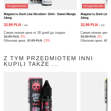
ПРОДВИЖЕНИЕ
ПРОДВИЖЕНИЕ
Жидкость Dark Line Nicotine+ 10ml - Sweet Mango
Жидкость Dark Line N
18mg
18mg
32,99 PLN
32,99 PLN
/
шт.
/
шт.
Самая низкая цена от 30 дней до скидки:
Самая низкая цена о
33,99 PLN
-2%
33,99 PLN
-2%
Обычная цена:
37,99 PLN
-13%
Обычная цена:
37,9
Z TYM PRZEDMIOTEM INNI
KUPILI TAKŻE ...