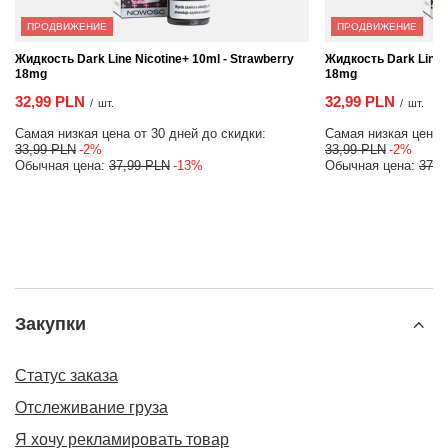
ПРОДВИЖЕНИЕ
ПРОДВИЖЕНИЕ
Жидкость Dark Line Nicotine+ 10ml - Strawberry
Жидкость Dark Line 
18mg
18mg
32,99 PLN
32,99 PLN
/
шт.
/
шт.
Самая низкая цена от 30 дней до скидки:
Самая низкая цена о
33,99 PLN
-2%
33,99 PLN
-2%
Обычная цена:
37,99 PLN
-13%
Обычная цена:
37,9
Закупки
Статус заказа
Отслеживание груза
Я хочу рекламировать товар