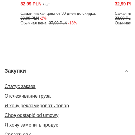
32,99 PLN
32,99 PLN
/
шт.
/
шт.
Самая низкая цена от 30 дней до скидки:
Самая низкая цена о
33,99 PLN
-2%
33,99 PLN
-2%
Обычная цена:
37,99 PLN
-13%
Обычная цена:
37,9
Закупки
Статус заказа
Отслеживание груза
Я хочу рекламировать товар
Chcę odstąpić od umowy
Я хочу заменить продукт
Связаться с