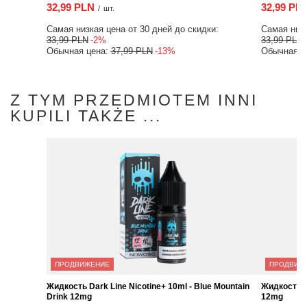
32,99 PLN
32,99 PLN
/
шт.
/
шт.
Самая низкая цена от 30 дней до скидки:
Самая низкая цена о
33,99 PLN
-2%
33,99 PLN
-2%
Обычная цена:
37,99 PLN
-13%
Обычная цена:
37,9
Z TYM PRZEDMIOTEM INNI
KUPILI TAKŻE ...
ПРОДВИЖЕНИЕ
ПРОДВИЖЕНИЕ
Жидкость Dark Line Nicotine+ 10ml - Blue
Жидкость Dark Line N
Mountain Drink 12mg
Ice 12mg