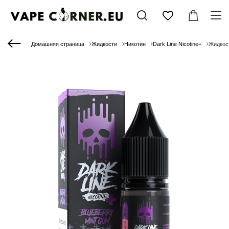
Домашняя страница
Жидкости
Никотин
Dark Line Nicotine+
Жидкост