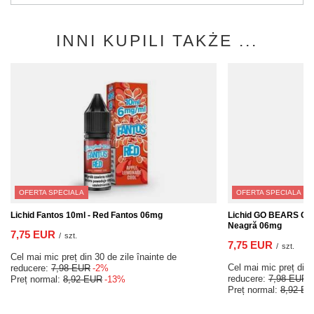
INNI KUPILI TAKŻE ...
OFERTA SPECIALA
OFERTA SPECIALA
Lichid Fantos 10ml - Red Fantos 06mg
Lichid GO BEARS Clas
Neagră 06mg
7,75 EUR
/
szt.
7,75 EUR
/
szt.
Cel mai mic preț din 30 de zile înainte de
Cel mai mic preț din 
reducere:
7,98 EUR
-2%
reducere:
7,98 EUR
Preț normal:
8,92 EUR
-13%
Preț normal:
8,92 E