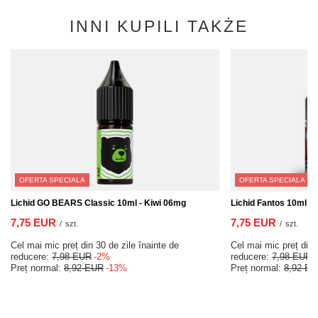
INNI KUPILI TAKŻE
OFERTA SPECIALA
OFERTA SPECIALA
Lichid GO BEARS Classic 10ml - Kiwi 06mg
Lichid Fantos 10ml -
7,75 EUR
7,75 EUR
/
szt.
/
szt.
Cel mai mic preț din 30 de zile înainte de
Cel mai mic preț din 
reducere:
7,98 EUR
-2%
reducere:
7,98 EUR
Preț normal:
8,92 EUR
-13%
Preț normal:
8,92 E