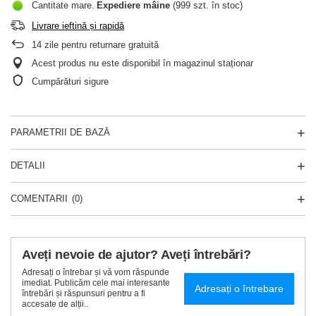
Cantitate mare
Expediere
mâine
(999 szt. în stoc)
Livrare ieftină și rapidă
14
zile pentru returnare gratuită
Acest produs nu este disponibil în magazinul staționar
Cumpărături sigure
PARAMETRII DE BAZĂ
DETALII
COMENTARII
(0)
Aveți nevoie de ajutor? Aveți întrebări?
Adresați o întrebar și vă vom răspunde
imediat. Publicăm cele mai interesante
Adresați o întrebare
întrebări și răspunsuri pentru a fi
accesate de alții..