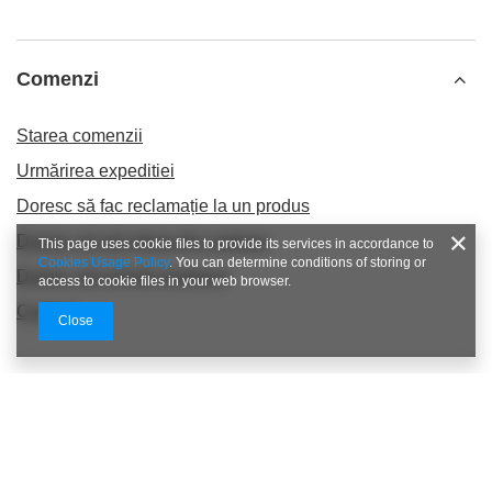
Comenzi
Starea comenzii
Urmărirea expeditiei
Doresc să fac reclamație la un produs
Doresc să mă retrag din contract
This page uses cookie files to provide its services in accordance to
Cookies Usage Policy
. You can determine conditions of storing or
Doresc să schimb produsul
access to cookie files in your web browser.
Contact
Close
Cont
Regulamente