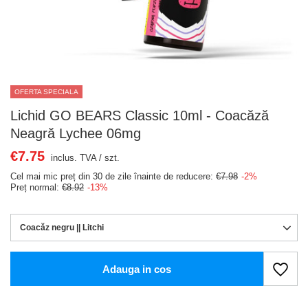
OFERTA SPECIALA
Lichid GO BEARS Classic 10ml - Coacăză
Neagră Lychee 06mg
€7.75
inclus. TVA
/
szt.
Cel mai mic preț din 30 de zile înainte de reducere:
€7.98
-2%
Preț normal:
€8.92
-13%
Coacăz negru || Litchi
Adauga in cos