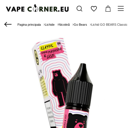
Pagina principala
Lichide
Nicotină
Go Bears
Lichid GO BEARS Classic