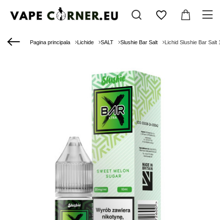
Pagina principala
Lichide
SALT
Slushie Bar Salt
Lichid Slushie Bar Sal