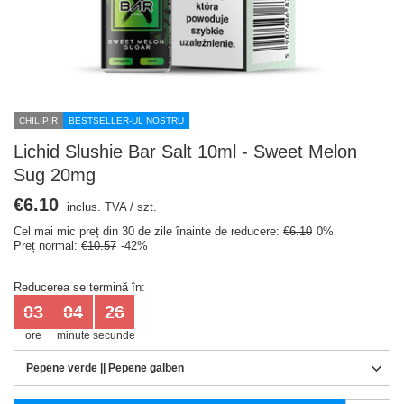
CHILIPIR
BESTSELLER-UL NOSTRU
Lichid Slushie Bar Salt 10ml - Sweet Melon
Sug 20mg
€6.10
inclus. TVA
/
szt.
Cel mai mic preț din 30 de zile înainte de reducere:
€6.10
0%
Preț normal:
€10.57
-42%
Reducerea se termină în:
03
04
26
ore
minute
secunde
Pepene verde || Pepene galben