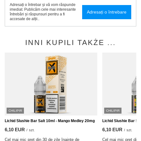
Adresați o întrebar și vă vom răspunde
imediat. Publicăm cele mai interesante
Adresați o întrebare
întrebări și răspunsuri pentru a fi
accesate de alții..
INNI KUPILI TAKŻE ...
CHILIPIR
CHILIPIR
Lichid Slushie Bar Salt 10ml - Mango Medley 20mg
Lichid Slushie Bar Sa
6,10 EUR
6,10 EUR
/
szt.
/
szt.
Cel mai mic preț din 30 de zile înainte de
Cel mai mic preț din 