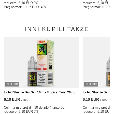
reducere:
6,10 EUR
0%
reducere:
6,10 EUR
Preț normal:
10,57 EUR
-42%
Preț normal:
10,57 
INNI KUPILI TAKŻE
CHILIPIR
CHILIPIR
Lichid Slushie Bar Salt 10ml - Tropical Twist 20mg
Lichid Slushie Bar S
6,10 EUR
6,10 EUR
/
szt.
/
szt.
Cel mai mic preț din 30 de zile înainte de
Cel mai mic preț din 
reducere:
6,10 EUR
0%
reducere:
6,10 EUR