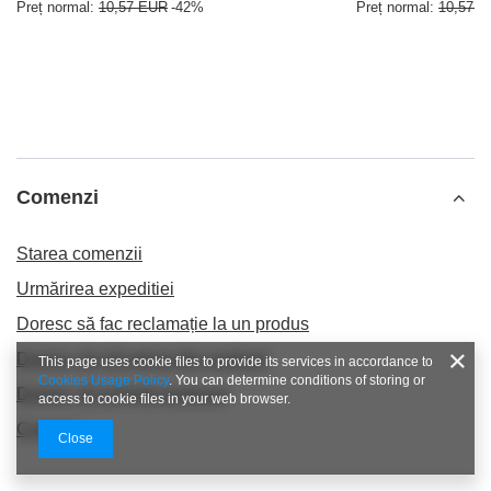
Preț normal:
10,57 EUR
-42%
Preț normal:
10,57 
Comenzi
Starea comenzii
Urmărirea expeditiei
Doresc să fac reclamație la un produs
Doresc să mă retrag din contract
This page uses cookie files to provide its services in accordance to
Cookies Usage Policy
. You can determine conditions of storing or
Doresc să schimb produsul
access to cookie files in your web browser.
Contact
Close