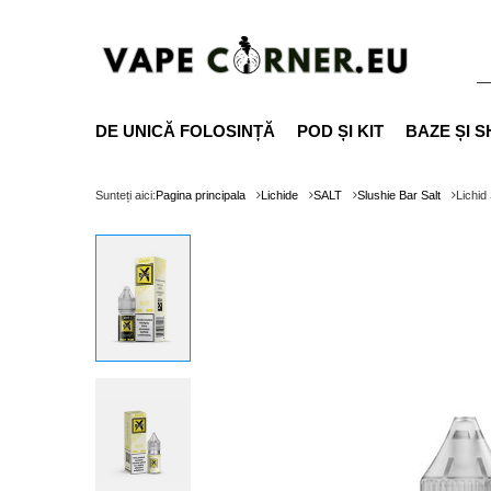
DE UNICĂ FOLOSINȚĂ
POD ȘI KIT
BAZE ȘI S
Sunteți aici:
Pagina principala
Lichide
SALT
Slushie Bar Salt
Lichid