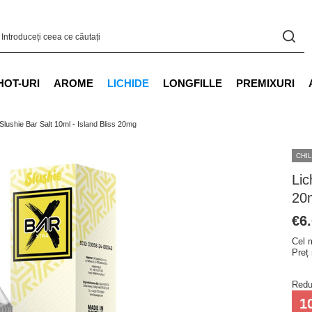
HOT-URI
AROME
LICHIDE
LONGFILLE
PREMIXURI
 Slushie Bar Salt 10ml - Island Bliss 20mg
CHIL
Lic
20
€6
Cel m
Preț
Redu
1