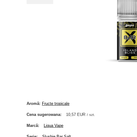
Aromă
Fructe tropicale
Cena sugerowana
10,57 EUR
/
szt.
Marcă
Liqua Vape
Serie
Slushie Bar Salt