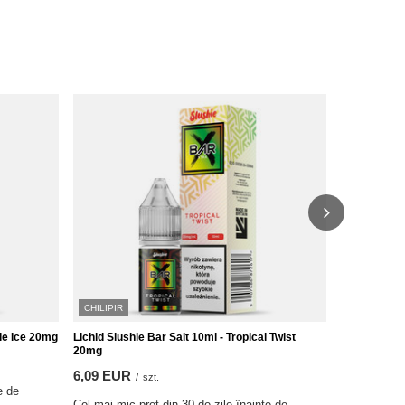
CHILIPIR
CHILIPIR
ple Ice 20mg
Lichid Slushie Bar Salt 10ml - Tropical Twist
Lichid Tsun
20mg
7,98 EUR
6,09 EUR
/
szt.
e de
Cel mai mic 
Cel mai mic preț din 30 de zile înainte de