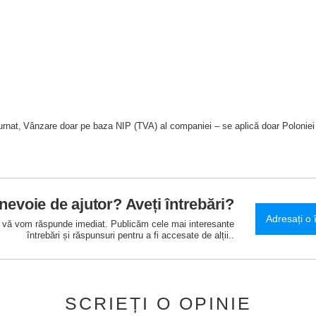
urnat
Vânzare doar pe baza NIP (TVA) al companiei – se aplică doar Poloniei
 nevoie de ajutor? Aveți întrebări?
Adresați o 
și vă vom răspunde imediat. Publicăm cele mai interesante
întrebări și răspunsuri pentru a fi accesate de alții..
SCRIEȚI O OPINIE