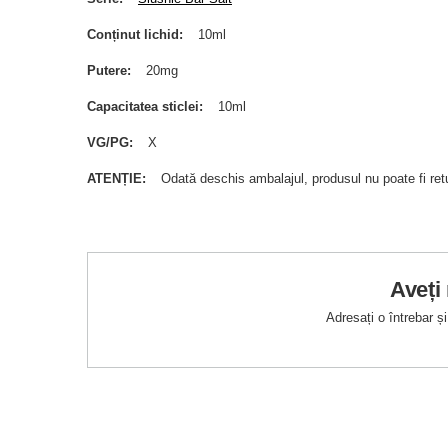
Conținut lichid
10ml
Putere
20mg
Capacitatea sticlei
10ml
VG/PG
X
ATENȚIE
Odată deschis ambalajul, produsul nu poate fi ret
Aveți
Adresați o întrebar 