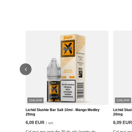
CHILIPIR
CHILIPIR
Lichid Slushie Bar Salt 10ml - Mango Medley
Lichid Slus
20mg
20mg
6,09 EUR
6,09 EUR
/
szt.
Cel mai mic preț din 30 de zile înainte de
Cel mai mic