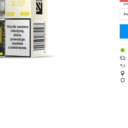
or
Fr