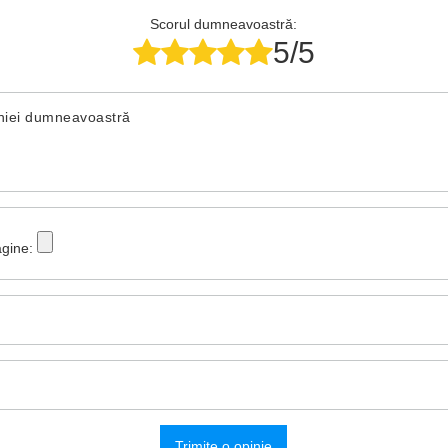
Scorul dumneavoastră:
5/5
iniei dumneavoastră
gine:
Trimite o opinie