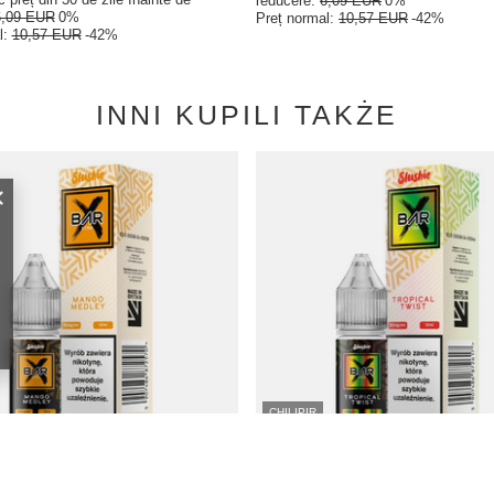
reducere:
6,09 EUR
0%
6,09 EUR
0%
Preț normal:
10,57 EUR
-42%
l:
10,57 EUR
-42%
INNI KUPILI TAKŻE
CHILIPIR
hie Bar Salt 10ml - Mango Medley
Lichid Slushie Bar Salt 10ml - Tropical
20mg