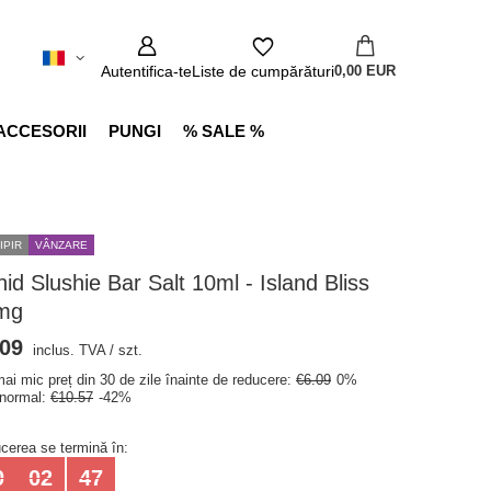
Autentifica-te
Liste de cumpărături
0,00 EUR
ACCESORII
PUNGI
% SALE %
IPIR
VÂNZARE
hid Slushie Bar Salt 10ml - Island Bliss
mg
.09
inclus. TVA
/
szt.
ai mic preț din 30 de zile înainte de reducere:
€6.09
0%
 normal:
€10.57
-42%
cerea se termină în:
0
02
46