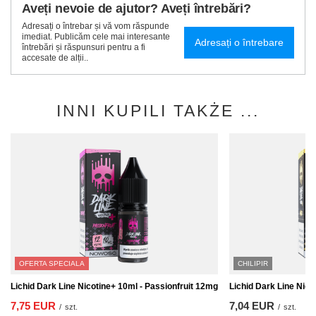
Aveți nevoie de ajutor? Aveți întrebări?
Adresați o întrebar și vă vom răspunde
imediat. Publicăm cele mai interesante
Adresați o întrebare
întrebări și răspunsuri pentru a fi
accesate de alții..
INNI KUPILI TAKŻE ...
OFERTA SPECIALA
CHILIPIR
Lichid Dark Line Nicotine+ 10ml - Passionfruit 12mg
Lichid Dark Line Nic
7,75 EUR
7,04 EUR
/
szt.
/
szt.