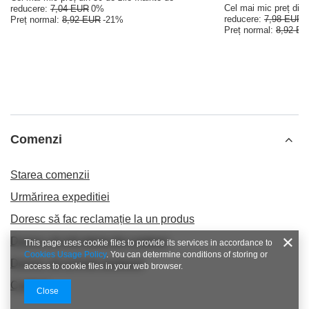
Cel mai mic preț din 
reducere:
7,04 EUR
0%
reducere:
7,98 EUR
Preț normal:
8,92 EUR
-21%
Preț normal:
8,92 E
Comenzi
Starea comenzii
Urmărirea expeditiei
Doresc să fac reclamație la un produs
Doresc să mă retrag din contract
This page uses cookie files to provide its services in accordance to
Cookies Usage Policy
. You can determine conditions of storing or
Doresc să schimb produsul
access to cookie files in your web browser.
Contact
Close