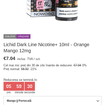
CHILIPIR
VÂNZARE
Lichid Dark Line Nicotine+ 10ml - Orange
Mango 12mg
€7.04
inclus. TVA
/
szt.
Cel mai mic preț din 30 de zile înainte de reducere:
€7.04
0%
Preț normal:
€8.92
-21%
Reducerea se termină în:
05
59
29
ore
minute
secunde
Mango || Portocală