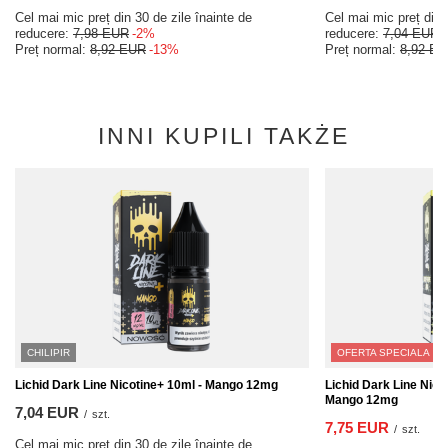
Cel mai mic preț din 30 de zile înainte de
Cel mai mic preț din 
reducere:
7,98 EUR
-2%
reducere:
7,04 EUR
Preț normal:
8,92 EUR
-13%
Preț normal:
8,92 E
INNI KUPILI TAKŻE
CHILIPIR
OFERTA SPECIALA
Lichid Dark Line Nicotine+ 10ml - Mango 12mg
Lichid Dark Line Nico
Mango 12mg
7,04 EUR
/
szt.
7,75 EUR
/
szt.
Cel mai mic preț din 30 de zile înainte de