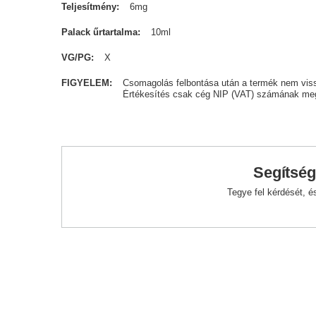
Teljesítmény
6mg
Palack űrtartalma
10ml
VG/PG
X
FIGYELEM
Csomagolás felbontása után a termék nem vis
Értékesítés csak cég NIP (VAT) számának meg
Segítség
Tegye fel kérdését, 