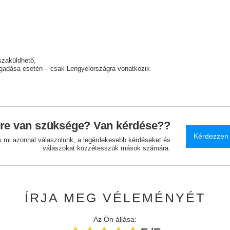
szaküldhető
adása esetén – csak Lengyelországra vonatkozik
re van szüksége? Van kérdése??
Kérdezzen
és mi azonnal válaszolunk, a legérdekesebb kérdéseket és
válaszokat közzétesszük mások számára.
ÍRJA MEG VÉLEMÉNYÉT
Az Ön állása: