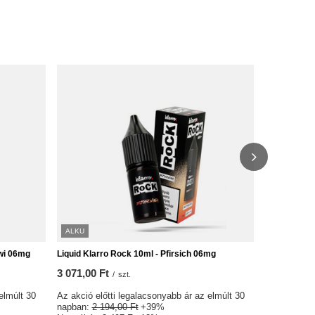
ALKU
KÜLÖNLEGE
wi 06mg
Liquid Klarro Rock 10ml - Pfirsich 06mg
E-Liquid GO 
Licsi 06mg
3 071,00 Ft
/
szt.
2 815,00 F
elmúlt 30
Az akció előtti legalacsonyabb ár az elmúlt 30
Az akció elő
napban:
2 194,00 Ft
+39%