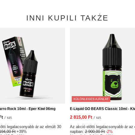
INNI KUPILI TAKŻE
KÜLÖNLEGES AJÁNLAT
larro Rock 10ml - Eper Kiwi 06mg
E-Liquid GO BEARS Classic 10ml - Ki
Ft
2 815,00 Ft
/
szt.
/
szt.
őtti legalacsonyabb ár az elmúlt 30
Az akció előtti legalacsonyabb ár az 
194,00 Ft
+39%
napban:
2 900,00 Ft
-2%