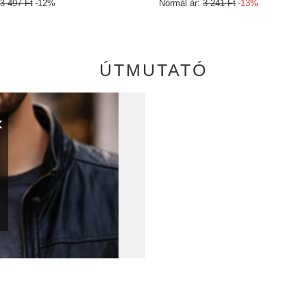
3 497 Ft
-12%
Normál ár:
3 241 Ft
-13%
ÚTMUTATÓ