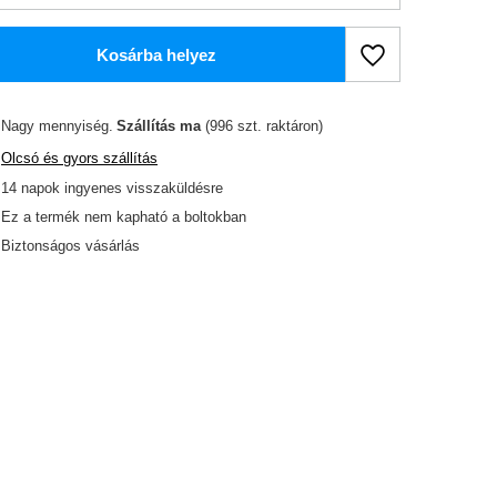
Kosárba helyez
Nagy mennyiség
Szállítás
ma
(996 szt. raktáron)
Olcsó és gyors szállítás
14
napok ingyenes visszaküldésre
Ez a termék nem kapható a boltokban
Biztonságos vásárlás