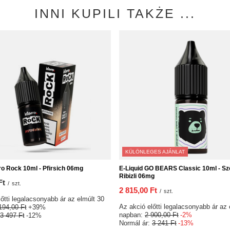
INNI KUPILI TAKŻE ...
KÜLÖNLEGES AJÁNLAT
ro Rock 10ml - Pfirsich 06mg
E-Liquid GO BEARS Classic 10ml - Sz
Ribizli 06mg
Ft
/
szt.
2 815,00 Ft
/
szt.
őtti legalacsonyabb ár az elmúlt 30
Az akció előtti legalacsonyabb ár az 
194,00 Ft
+39%
napban:
2 900,00 Ft
-2%
3 497 Ft
-12%
Normál ár:
3 241 Ft
-13%