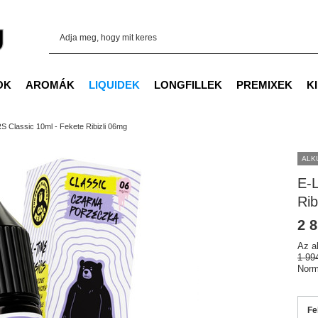
OK
AROMÁK
LIQUIDEK
LONGFILLEK
PREMIXEK
K
 Classic 10ml - Fekete Ribizli 06mg
ALK
E-
Rib
2 8
Az a
1 99
Norm
Fe