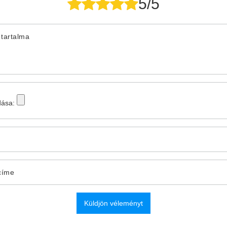
5/5
tartalma
dása:
címe
Küldjön véleményt