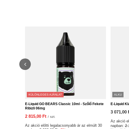
KÜLÖNLEGES AJÁNLAT
ALKU
E-Liquid GO BEARS Classic 10ml - Szőlő Fekete
E-Liquid K
Ribizli 06mg
3 071,00 
2 815,00 Ft
/
szt.
Az akció el
Az akció előtti legalacsonyabb ár az elmúlt 30
napban:
2 