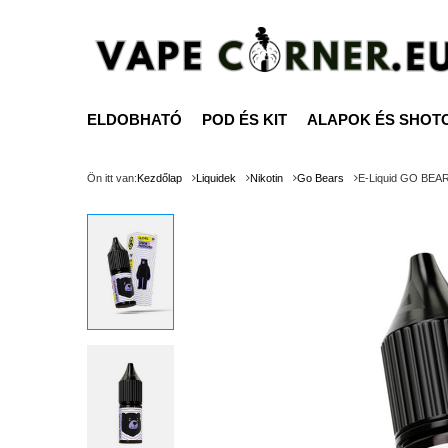
ELDOBHATÓ
POD ÉS KIT
ALAPOK ÉS SHOT
Ön itt van:
Kezdőlap
Liquidek
Nikotin
Go Bears
E-Liquid GO BEARS