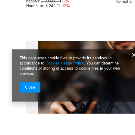
napban:
2 900,00 Ft
-2%
Normál ár:
Normál ár:
3 241 Ft
-13%
This page uses cookie files to provide its services in
accordance to
Cookies Usage Policy
. You can determine
conditions of storing or access to cookie files in your web
browser.
Close