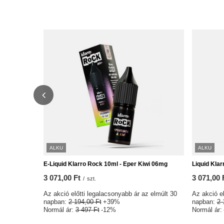
ALKU
ALKU
E-Liquid Klarro Rock 10ml - Eper Kiwi 06mg
Liquid Klar
3 071,00 Ft
3 071,00 
/
szt.
Az akció előtti legalacsonyabb ár az elmúlt 30
Az akció el
napban:
2 194,00 Ft
+39%
napban:
2 
Normál ár:
3 497 Ft
-12%
Normál ár: