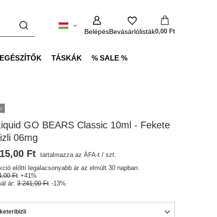
Belépés
Bevásárlólisták
0,00 Ft
IEGÉSZÍTŐK
TÁSKÁK
% SALE %
U
Liquid GO BEARS Classic 10ml - Fekete
izli 06mg
15,00 Ft
tartalmazza az ÁFA-t
/
szt.
kció előtti legalacsonyabb ár az elmúlt 30 napban:
4,00 Ft
+41%
ál ár:
3 241,00 Ft
-13%
keteribizli