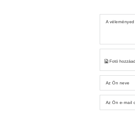
A véleményed 
Fotó hozzáa
Az Ön neve
Az Ön e-mail 