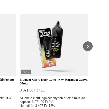
ALKU
KÜLÖNLEGE
őlő Fekete
E-Liquid Klarro Rock 10ml - Kiwi Maracuja Guava
E-Liquid GO 
06mg
Licsi 06mg
3 071,00 Ft
2 815,00 F
/
szt.
elmúlt 30
Az akció előtti legalacsonyabb ár az elmúlt 30
Az akció elő
napban:
3 071,00 Ft
0%
napban:
2 9
Normál ár:
3 497 Ft
-12%
Normál ár:
3