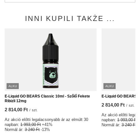
INNI KUPILI TAKŻE ...
ALKU
ALKU
E-Liquid GO BEARS Classic 10ml - Szőlő Fekete
E-Liquid GO BEARS Cl
Ribizli 12mg
2 814,00 Ft
/
szt.
2 814,00 Ft
/
szt.
Az akció előtti legal
Az akció előtti legalacsonyabb ár az elmúlt 30
napban:
1 993,00 Ft
napban:
1 993,00 Ft
+41%
Normál ár:
3 240 Ft
-
Normál ár:
3 240 Ft
-13%