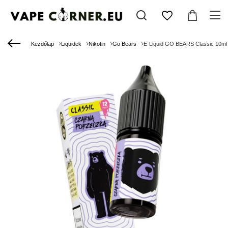
Kezdőlap
Liquidek
Nikotin
Go Bears
E-Liquid GO BEARS Classic 10ml -