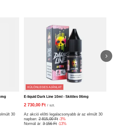
KÜLÖNLEGES AJÁNLAT
KÜLÖNLEGE
06mg
E-liquid Dark Line 10ml - Skittles 06mg
E-liquid Dar
2 730,00 Ft
2 730,00 F
/
szt.
elmúlt 30
Az akció előtti legalacsonyabb ár az elmúlt 30
Az akció elő
napban:
2 815,00 Ft
-3%
napban:
2 8
Normál ár:
3 156 Ft
-13%
Normál ár:
3