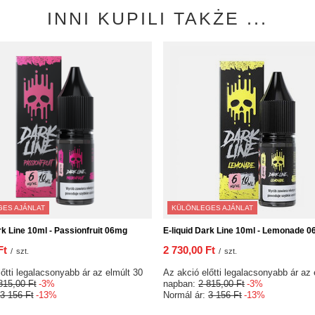
INNI KUPILI TAKŻE ...
ES AJÁNLAT
KÜLÖNLEGES AJÁNLAT
rk Line 10ml - Passionfruit 06mg
E-liquid Dark Line 10ml - Lemonade 
Ft
2 730,00 Ft
/
szt.
/
szt.
őtti legalacsonyabb ár az elmúlt 30
Az akció előtti legalacsonyabb ár az 
815,00 Ft
-3%
napban:
2 815,00 Ft
-3%
3 156 Ft
-13%
Normál ár:
3 156 Ft
-13%