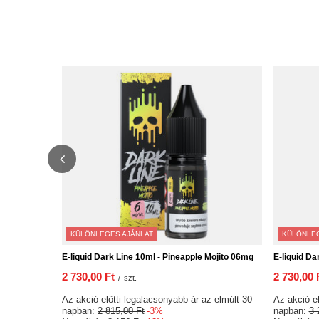
KÜLÖNLEGES AJÁNLAT
KÜLÖNLEG
E-liquid Dark Line 10ml - Pineapple Mojito 06mg
E-liquid Da
2 730,00 Ft
2 730,00 
/
szt.
Az akció előtti legalacsonyabb ár az elmúlt 30
Az akció el
napban:
2 815,00 Ft
-3%
napban:
3 