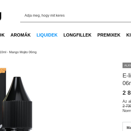
OK
AROMÁK
LIQUIDEK
LONGFILLEK
PREMIXEK
K
 10ml - Mango Mojito 06mg
ALK
E-l
06
2 8
Az a
2 73
Norm
Ma