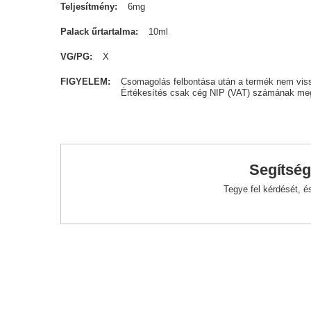
Teljesítmény
6mg
Palack űrtartalma
10ml
VG/PG
X
FIGYELEM
Csomagolás felbontása után a termék nem vis
Értékesítés csak cég NIP (VAT) számának meg
Segítség
Tegye fel kérdését, 