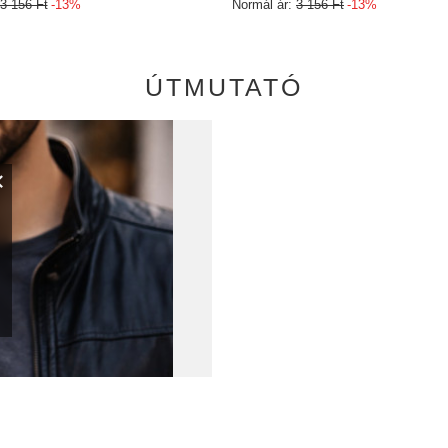
3 156 Ft
-13%
Normál ár:
3 156 Ft
-13%
ÚTMUTATÓ