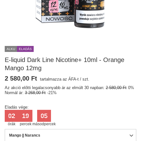
ALKU
ELADÁS
E-liquid Dark Line Nicotine+ 10ml - Orange
Mango 12mg
2 580,00 Ft
tartalmazza az ÁFA-t
/
szt.
Az akció előtti legalacsonyabb ár az elmúlt 30 napban:
2 580,00 Ft
0%
Normál ár:
3 268,00 Ft
-21%
Eladás vége:
02
19
05
órák
percek
másodpercek
Mango || Narancs