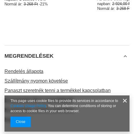
napban:
2 924,00 Ft
Normál ár:
3 268 Ft
-21%
Normál ár:
3 268 Ft
-
MEGRENDELÉSEK
Rendelés állapota
Szállítmány nyomon követése
Panaszt szeretnék tenni a termékkel kapcsolatban
El szeretnék állni a szerződéstől
This page uses cookie files to provide its services in accordance to
Cookies Usage Policy
. You can determine conditions of storing or
Ki szeretném cserélni a terméket
access to cookie files in your web browser.
Kapcsolat
Close