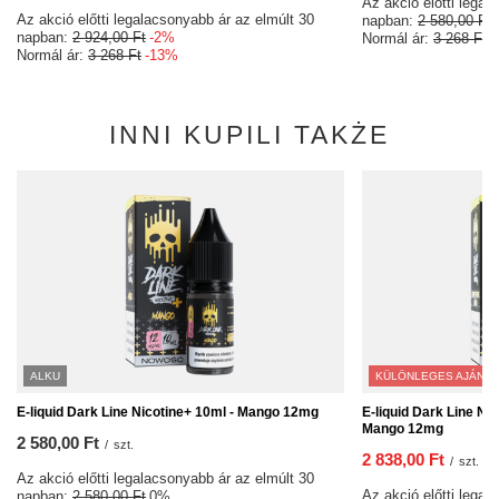
Az akció előtti legal
Az akció előtti legalacsonyabb ár az elmúlt 30
napban:
2 580,00 Ft
napban:
2 924,00 Ft
-2%
Normál ár:
3 268 Ft
-
Normál ár:
3 268 Ft
-13%
INNI KUPILI TAKŻE
ALKU
KÜLÖNLEGES AJÁNLA
E-liquid Dark Line Nicotine+ 10ml - Mango 12mg
E-liquid Dark Line Ni
Mango 12mg
2 580,00 Ft
/
szt.
2 838,00 Ft
/
szt.
Az akció előtti legalacsonyabb ár az elmúlt 30
Az akció előtti legal
napban:
2 580,00 Ft
0%