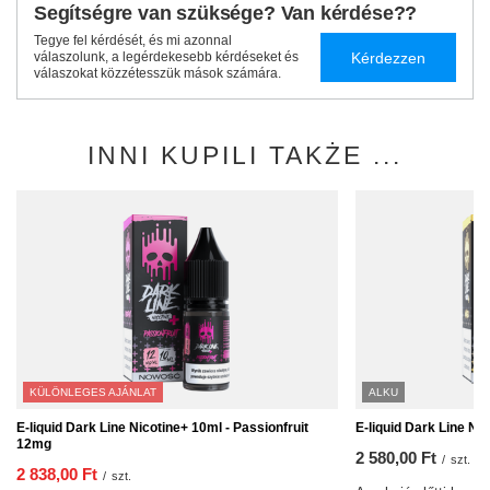
Segítségre van szüksége? Van kérdése??
Tegye fel kérdését, és mi azonnal
Kérdezzen
válaszolunk, a legérdekesebb kérdéseket és
válaszokat közzétesszük mások számára.
INNI KUPILI TAKŻE ...
KÜLÖNLEGES AJÁNLAT
ALKU
E-liquid Dark Line Nicotine+ 10ml - Passionfruit
E-liquid Dark Line N
12mg
2 580,00 Ft
/
szt.
2 838,00 Ft
/
szt.