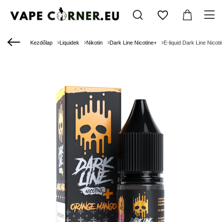
Kezdőlap
Liquidek
Nikotin
Dark Line Nicotine+
E-liquid Dark Line Nic