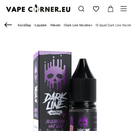
Kezdőlap
Liquidek
Nikotin
Dark Line Nicotine+
E-liquid Dark Line Nico