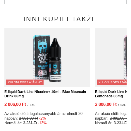
INNI KUPILI TAKŻE ...
KÜLÖNLEGES AJÁNLAT
KÜLÖNLEGES AJÁNLA
E-liquid Dark Line Nicotine+ 10ml - Blue Mountain
E-liquid Dark Line Ni
Drink 06mg
Lemonade 06mg
2 806,00 Ft
2 806,00 Ft
/
szt.
/
szt.
Az akció előtti legalacsonyabb ár az elmúlt 30
Az akció előtti legal
napban:
2 891,00 Ft
-2%
napban:
2 891,00 Ft
Normál ár:
3 231 Ft
-13%
Normál ár:
3 231 Ft
-