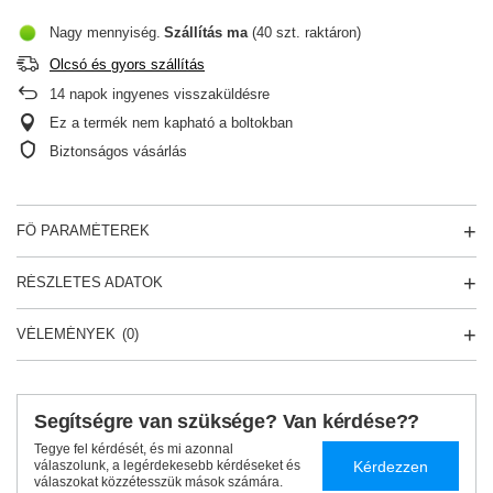
Nagy mennyiség
Szállítás
ma
(40 szt. raktáron)
Olcsó és gyors szállítás
14
napok ingyenes visszaküldésre
Ez a termék nem kapható a boltokban
Biztonságos vásárlás
FŐ PARAMÉTEREK
RÉSZLETES ADATOK
VÉLEMÉNYEK
(0)
Segítségre van szüksége? Van kérdése??
Tegye fel kérdését, és mi azonnal
Kérdezzen
válaszolunk, a legérdekesebb kérdéseket és
válaszokat közzétesszük mások számára.