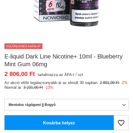
KÜLÖNLEGES AJÁNLAT
E-liquid Dark Line Nicotine+ 10ml - Blueberry
Mint Gum 06mg
2 806,00 Ft
tartalmazza az ÁFA-t
/
szt.
Az akció előtti legalacsonyabb ár az elmúlt 30 napban:
2 891,00 Ft
-2%
Normál ár:
3 231,00 Ft
-13%
Mentolos rágógumi || Bogyó
Kosárba helyez