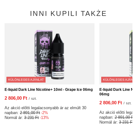
INNI KUPILI TAKŻE
KÜLÖNLEGES AJÁNLAT
KÜLÖNLEGES AJÁNLA
E-liquid Dark Line Nicotine+ 10ml - Grape Ice 06mg
E-liquid Dark Line Nic
06mg
2 806,00 Ft
/
szt.
2 806,00 Ft
/
szt.
Az akció előtti legalacsonyabb ár az elmúlt 30
Az akció előtti legal
napban:
2 891,00 Ft
-2%
napban:
2 891,00 Ft
Normál ár:
3 231 Ft
-13%
Normál ár:
3 231 Ft
-