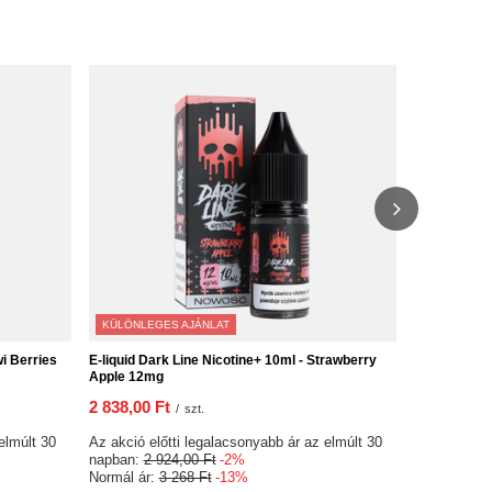
KÜLÖNLEGES AJÁNLAT
KÜLÖNLEGE
wi Berries
E-liquid Dark Line Nicotine+ 10ml - Strawberry
E-liquid Dar
Apple 12mg
12mg
2 838,00 Ft
2 838,00 F
/
szt.
elmúlt 30
Az akció előtti legalacsonyabb ár az elmúlt 30
Az akció elő
napban:
2 924,00 Ft
-2%
napban:
2 9
Normál ár:
3 268 Ft
-13%
Normál ár:
3