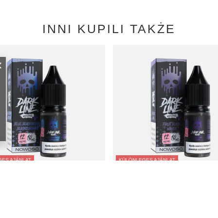
INNI KUPILI TAKŻE
ES AJÁNLAT
KÜLÖNLEGES AJÁNLAT
rk Line Nicotine+ 10ml - Blue
E-liquid Dark Line Nicotine+ 10ml - Fru
 Blackcurrant 12mg
Mamba 12mg
Ft
2 838,00 Ft
/
szt.
/
szt.
őtti legalacsonyabb ár az elmúlt 30
Az akció előtti legalacsonyabb ár az 