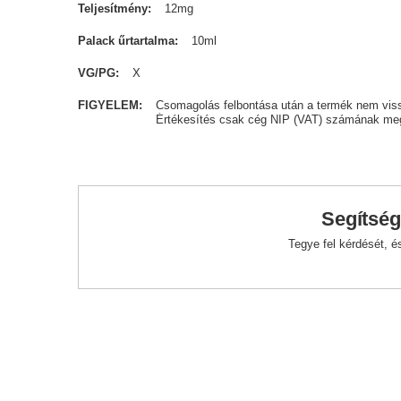
Teljesítmény
12mg
Palack űrtartalma
10ml
VG/PG
X
FIGYELEM
Csomagolás felbontása után a termék nem vis
Értékesítés csak cég NIP (VAT) számának meg
Segítség
Tegye fel kérdését, 