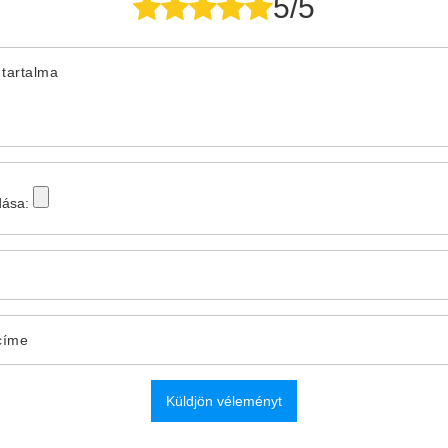
5/5
tartalma
dása:
címe
Küldjön véleményt