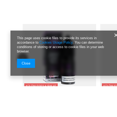
This page uses cookie files to provide its services in
accordance to
Cookies Usage Policy
. You can determine
conditions of storing or access to cookie files in your web
browser.
Close
KÜLÖNLEGES AJÁNLAT
KÜLÖNLEG
E-liquid Dark Line Nicotine+ 10ml - Blueberry
E-liquid Da
Mint Gum 12mg
Blackberry
2 838,00 Ft
2 838,00 
/
szt.
Az akció előtti legalacsonyabb ár az elmúlt 30
Az akció el