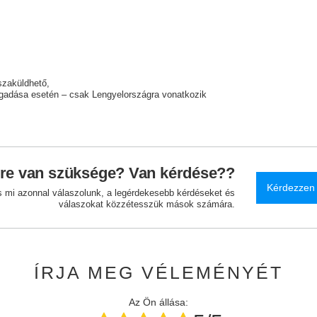
szaküldhető
adása esetén – csak Lengyelországra vonatkozik
re van szüksége? Van kérdése??
Kérdezzen
és mi azonnal válaszolunk, a legérdekesebb kérdéseket és
válaszokat közzétesszük mások számára.
ÍRJA MEG VÉLEMÉNYÉT
Az Ön állása: