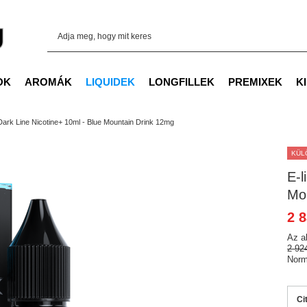
OK
AROMÁK
LIQUIDEK
LONGFILLEK
PREMIXEK
K
 Dark Line Nicotine+ 10ml - Blue Mountain Drink 12mg
KÜL
E-l
Mo
2 8
Az a
2 92
Norm
Ci