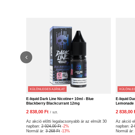
KÜLÖNLEGES AJÁNLAT
KÜLÖNLEG
E-liquid Dark Line Nicotine+ 10ml - Blue
E-liquid Da
Blackberry Blackcurrant 12mg
Lemonade
2 838,00 Ft
2 838,00 
/
szt.
Az akció előtti legalacsonyabb ár az elmúlt 30
Az akció el
napban:
2 924,00 Ft
-2%
napban:
2 
Normál ár:
3 268 Ft
-13%
Normál ár: