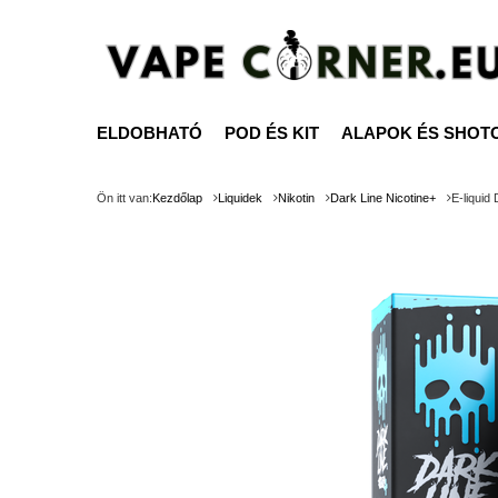
ELDOBHATÓ
POD ÉS KIT
ALAPOK ÉS SHOT
Ön itt van:
Kezdőlap
Liquidek
Nikotin
Dark Line Nicotine+
E-liquid