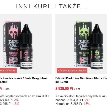
INNI KUPILI TAKŻE ...
ES AJÁNLAT
KÜLÖNLEGES AJÁNLAT
rk Line Nicotine+ 10ml - Dragonfruit
E-liquid Dark Line Nicotine+ 10ml - Ki
 12mg
Ice 12mg
Ft
2 838,00 Ft
/
szt.
/
szt.
őtti legalacsonyabb ár az elmúlt 30
Az akció előtti legalacsonyabb ár az 
924,00 Ft
-2%
napban:
2 924,00 Ft
-2%
3 268 Ft
-13%
Normál ár:
3 268 Ft
-13%