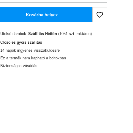
Kosárba helyez
Utolsó darabok
Szállítás
Hétfőn
(1051 szt. raktáron)
Olcsó és gyors szállítás
14
napok ingyenes visszaküldésre
Ez a termék nem kapható a boltokban
Biztonságos vásárlás