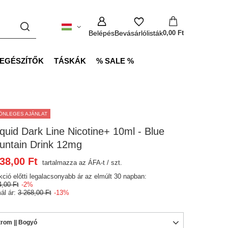
Belépés
Bevásárlólisták
0,00 Ft
IEGÉSZÍTŐK
TÁSKÁK
% SALE %
ÖNLEGES AJÁNLAT
iquid Dark Line Nicotine+ 10ml - Blue
untain Drink 12mg
38,00 Ft
tartalmazza az ÁFA-t
/
szt.
kció előtti legalacsonyabb ár az elmúlt 30 napban:
4,00 Ft
-2%
ál ár:
3 268,00 Ft
-13%
trom || Bogyó