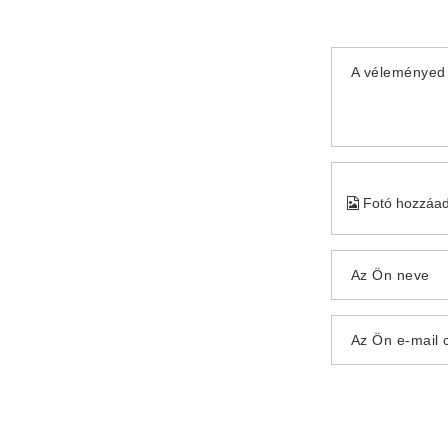
A véleményed 
Fotó hozzáa
Az Ön neve
Az Ön e-mail 