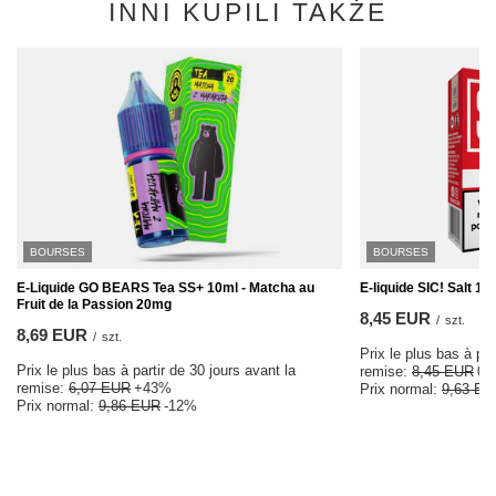
INNI KUPILI TAKŻE
BOURSES
BOURSES
E-Liquide GO BEARS Tea SS+ 10ml - Matcha au
E-liquide SIC! Salt 1
Fruit de la Passion 20mg
8,45 EUR
/
szt.
8,69 EUR
/
szt.
Prix le plus bas à par
Prix le plus bas à partir de 30 jours avant la
remise:
8,45 EUR
0
remise:
6,07 EUR
+43%
Prix normal:
9,63 EU
Prix normal:
9,86 EUR
-12%