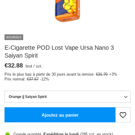
BOURSES
E-Cigarette POD Lost Vape Ursa Nano 3
Saiyan Spirit
€32.88
brut
/
szt.
Prix le plus bas à partir de 30 jours avant la remise:
€31.70
+3%
Prix normal:
€37.57
-12%
Orange || Saiyan Spirit
Ajoutez au panier
Grande quantité
Expédition
le lundi
(285 szt. en stock)