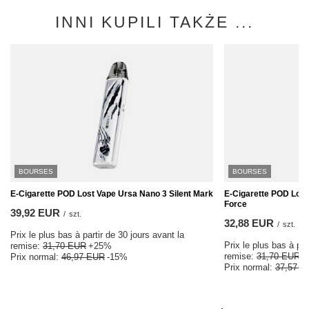
INNI KUPILI TAKŻE ...
BOURSES
BOURSES
E-Cigarette POD Lost Vape Ursa Nano 3 Silent Mark
E-Cigarette POD Los
Force
39,92 EUR
/
szt.
32,88 EUR
/
szt.
Prix le plus bas à partir de 30 jours avant la
Prix le plus bas à par
remise:
31,70 EUR
+25%
remise:
31,70 EUR
+
Prix normal:
46,97 EUR
-15%
Prix normal:
37,57 E