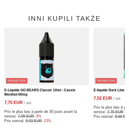
INNI KUPILI TAKŻE
PROMOTION
PROMOTION
E-Liquide GO BEARS Classic 10ml - Cassis
E-liquide Dark Line 1
Menthol 06mg
7,52 EUR
/
szt.
7,75 EUR
/
szt.
Prix le plus bas à par
Prix le plus bas à partir de 30 jours avant la
remise:
7,75 EUR
-2
remise:
7,99 EUR
-3%
Prix normal:
8,69 EU
Prix normal:
8,93 EUR
-13%