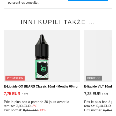
puissent les consulter.
INNI KUPILI TAKŻE ...
PROMOTION
BOURSES
E-Liquide GO BEARS Classic 10ml - Menthe 06mg
E-liquide VILT 10ml -
7,75 EUR
7,28 EUR
/
szt.
/
szt.
Prix le plus bas à partir de 30 jours avant la
Prix le plus bas à par
remise:
7,99 EUR
-3%
remise:
5,10 EUR
+4
Prix normal:
8,93 EUR
-13%
Prix normal:
8,46 EU