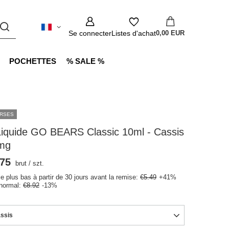
Se connecter
Listes d'achat
0,00 EUR
POCHETTES
% SALE %
RSES
Liquide GO BEARS Classic 10ml - Cassis
mg
.75
brut
/
szt.
le plus bas à partir de 30 jours avant la remise:
€5.49
+41%
 normal:
€8.92
-13%
ssis