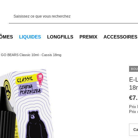
ÔMES
LIQUIDES
LONGFILLS
PREMIX
ACCESSOIRES
e GO BEARS Classic 10ml - Cassis 18mg
BOU
E-
18
€7
Prix 
Prix
Ca