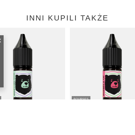
INNI KUPILI TAKŻE
BOURSES
GO BEARS Classic 10ml - Raisin
E-Liquide GO BEARS Classic 10ml - Fr
mg
18mg
7,75 EUR
/
szt.
/
szt.
s bas à partir de 30 jours avant la
Prix le plus bas à partir de 30 jours a