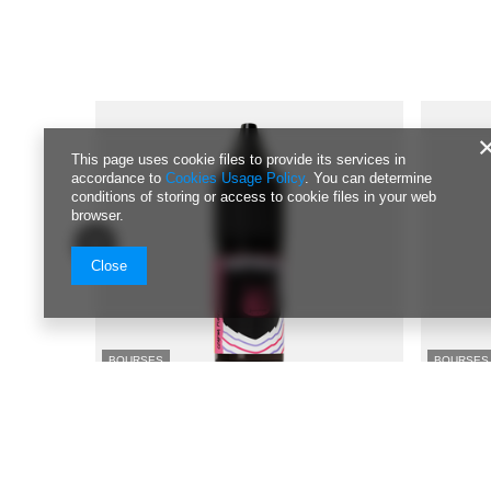
This page uses cookie files to provide its services in
accordance to
Cookies Usage Policy
. You can determine
conditions of storing or access to cookie files in your web
browser.
Close
BOURSES
BOURSES
E-Liquide GO BEARS Classic 10ml - Cassis
E-Liquide 
Litchi 18mg
Cassis 18
7,75 EUR
7,75 EUR
/
szt.
Prix le plus bas à partir de 30 jours avant la
Prix le plu