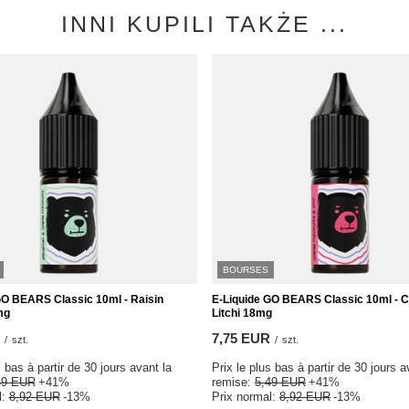
INNI KUPILI TAKŻE ...
BOURSES
GO BEARS Classic 10ml - Raisin
E-Liquide GO BEARS Classic 10ml - 
mg
Litchi 18mg
7,75 EUR
/
szt.
/
szt.
s bas à partir de 30 jours avant la
Prix le plus bas à partir de 30 jours a
49 EUR
+41%
remise:
5,49 EUR
+41%
l:
8,92 EUR
-13%
Prix normal:
8,92 EUR
-13%