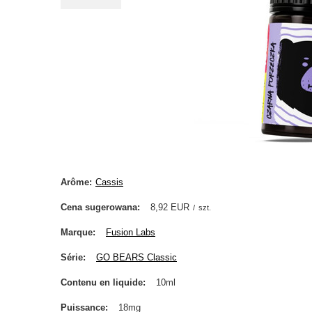
Arôme
Cassis
Cena sugerowana
8,92 EUR
/
szt.
Marque
Fusion Labs
Série
GO BEARS Classic
Contenu en liquide
10ml
Puissance
18mg