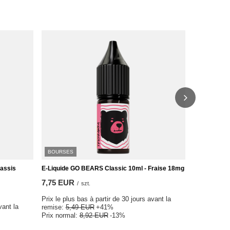
BOURSES
BOURSES
Cassis
E-Liquide GO BEARS Classic 10ml - Fraise 18mg
E-Liquide G
18mg
7,75 EUR
/
szt.
7,75 EUR
Prix le plus bas à partir de 30 jours avant la
vant la
Prix le plus
remise:
5,49 EUR
+41%
remise:
5,4
Prix normal:
8,92 EUR
-13%
Prix normal