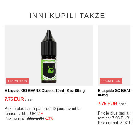
INNI KUPILI TAKŻE
PROMOTION
PROMOTION
E-Liquide GO BEARS Classic 10ml - Kiwi 06mg
E-Liquide GO BEARS C
06mg
7,75 EUR
/
szt.
7,75 EUR
/
szt.
Prix le plus bas à partir de 30 jours avant la
Prix le plus bas à par
remise:
7,98 EUR
-2%
remise:
7,98 EUR
-2
Prix normal:
8,92 EUR
-13%
Prix normal:
8,92 EU