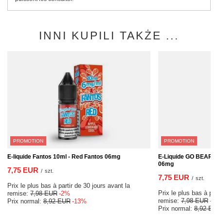
INNI KUPILI TAKŻE ...
PROMOTION
PROMOTION
E-liquide Fantos 10ml - Red Fantos 06mg
E-Liquide GO BEARS C
06mg
7,75 EUR
/
szt.
7,75 EUR
/
szt.
Prix le plus bas à partir de 30 jours avant la
Prix le plus bas à par
remise:
7,98 EUR
-2%
remise:
7,98 EUR
-2
Prix normal:
8,92 EUR
-13%
Prix normal:
8,92 EU