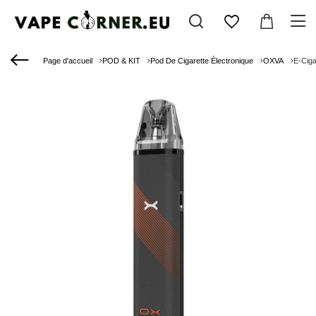
Page d'accueil
POD & KIT
Pod De Cigarette Électronique
OXVA
E-Cig