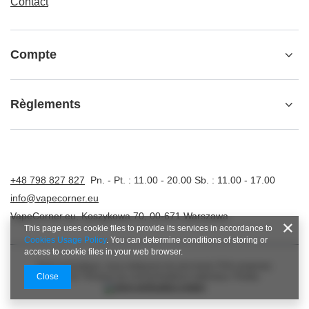
Contact
Compte
Règlements
+48 798 827 827
Pn. - Pt. : 11.00 - 20.00 Sb. : 11.00 - 17.00
info@vapecorner.eu
VapeCorner.eu
,
Koszykowa 70
,
00-671
Warszawa
This page uses cookie files to provide its services in accordance to
Cookies Usage Policy
. You can determine conditions of storing or
access to cookie files in your web browser.
Dans la boutique, nous indiquons les prix bruts (TVA comprise).
Close
Taux de TVA pour les consommateurs nationaux:
Polska
.