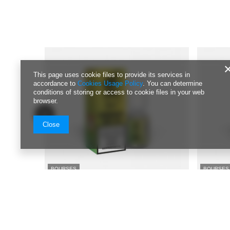
This page uses cookie files to provide its services in
accordance to
Cookies Usage Policy
. You can determine
conditions of storing or access to cookie files in your web
browser.
Close
BOURSES
BOURSES
E-liquide #TAG Salt Drinks 10ml - Cactus Lime
E-liquide #
Lemoniade 20mg
Raspberry
7,98 EUR
7,98 EUR
/
szt.
Prix le plus bas à partir de 30 jours avant la
Prix le plu