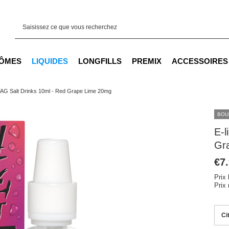
ÔMES
LIQUIDES
LONGFILLS
PREMIX
ACCESSOIRES
#TAG Salt Drinks 10ml - Red Grape Lime 20mg
BOU
E-l
Gr
€7
Prix 
Prix
Ci