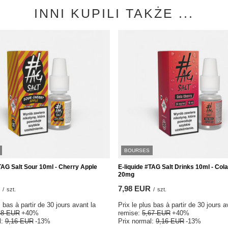
INNI KUPILI TAKŻE ...
BOURSES
TAG Salt Sour 10ml - Cherry Apple
E-liquide #TAG Salt Drinks 10ml - Col
20mg
7,98 EUR
/
szt.
/
szt.
s bas à partir de 30 jours avant la
Prix le plus bas à partir de 30 jours a
68 EUR
+40%
remise:
5,67 EUR
+40%
l:
9,16 EUR
-13%
Prix normal:
9,16 EUR
-13%