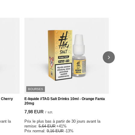
BOURSES
BOURSES
a Cherry
E-liquide #TAG Salt Drinks 10ml - Orange Fanta
E-liquide #
20mg
Bubblegum
7,98 EUR
7,98 EUR
/
szt.
vant la
Prix le plus bas à partir de 30 jours avant la
Prix le plus
remise:
5,64 EUR
+41%
remise:
5,6
Prix normal:
9,16 EUR
-13%
Prix normal