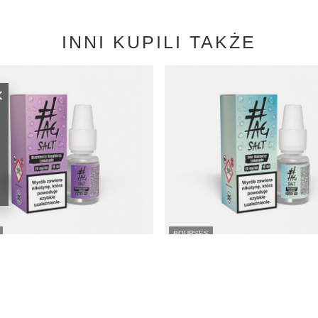
INNI KUPILI TAKŻE
BOURSES
TAG Salt Drinks 10ml - Blackberry
E-liquide #TAG Salt Drinks 10ml - Blu
 Lemonade 20mg
Lemonade 20mg
7,98 EUR
/
szt.
/
szt.
s bas à partir de 30 jours avant la
Prix le plus bas à partir de 30 jours a