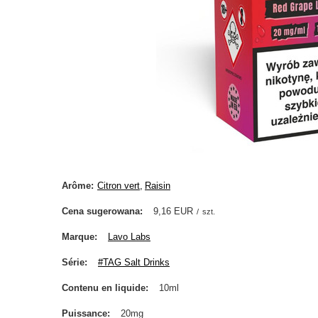
Arôme
Citron vert
Raisin
Cena sugerowana
9,16 EUR
/
szt.
Marque
Lavo Labs
Série
#TAG Salt Drinks
Contenu en liquide
10ml
Puissance
20mg