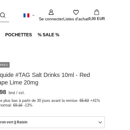
Se connecter
Listes d'achat
0,00 EUR
POCHETTES
% SALE %
RSES
iquide #TAG Salt Drinks 10ml - Red
ape Lime 20mg
.98
brut
/
szt.
le plus bas à partir de 30 jours avant la remise:
€5.63
+41%
 normal:
€9.16
-13%
tron vert || Raisin