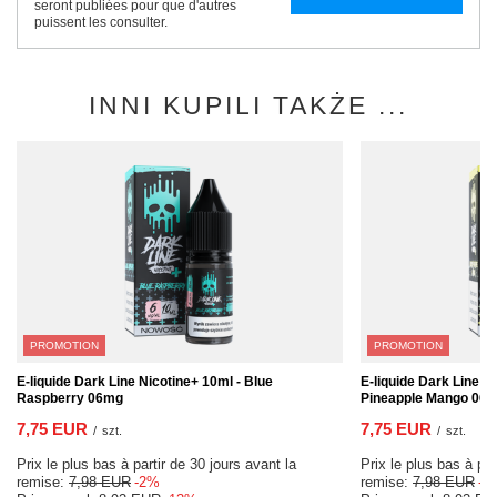
seront publiées pour que d'autres
puissent les consulter.
INNI KUPILI TAKŻE ...
PROMOTION
PROMOTION
E-liquide Dark Line Nicotine+ 10ml - Blue
E-liquide Dark Line N
Raspberry 06mg
Pineapple Mango 06
7,75 EUR
7,75 EUR
/
szt.
/
szt.
Prix le plus bas à partir de 30 jours avant la
Prix le plus bas à par
remise:
7,98 EUR
-2%
remise:
7,98 EUR
-2