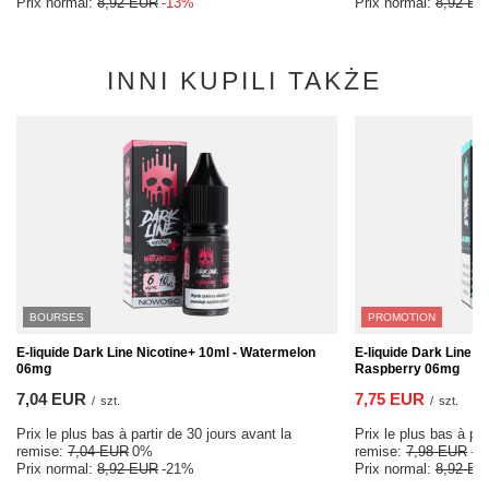
Prix normal:
8,92 EUR
-13%
Prix normal:
8,92 EU
INNI KUPILI TAKŻE
BOURSES
PROMOTION
E-liquide Dark Line Nicotine+ 10ml - Watermelon
E-liquide Dark Line N
06mg
Raspberry 06mg
7,04 EUR
7,75 EUR
/
szt.
/
szt.
Prix le plus bas à partir de 30 jours avant la
Prix le plus bas à par
remise:
7,04 EUR
0%
remise:
7,98 EUR
-2
Prix normal:
8,92 EUR
-21%
Prix normal:
8,92 EU