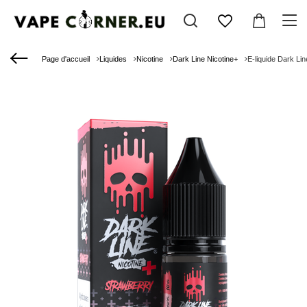
Page d'accueil
Liquides
Nicotine
Dark Line Nicotine+
E-liquide Dark Li