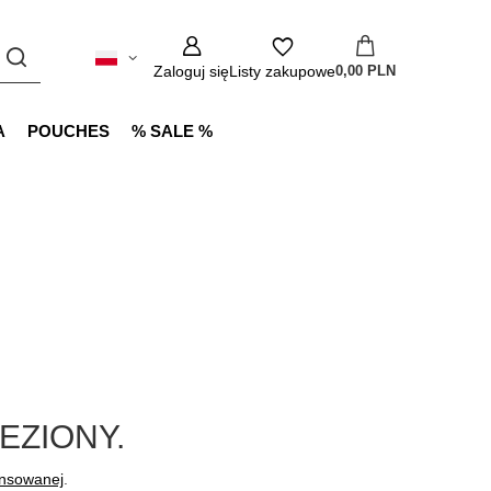
Zaloguj się
Listy zakupowe
0,00 PLN
A
POUCHES
% SALE %
EZIONY.
ansowanej
.