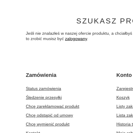
SZUKASZ PR
Jeśli nie znalazłeś w naszej ofercie produktu, a chciał
to zrobić musisz być
zalogowany
.
Zamówienia
Konto
Status zamówienia
Zarejestr
Śledzenie przesyłki
Koszyk
Chcę zareklamować produkt
Listy za
Chcę odstąpić od umowy
Lista za
Chcę wymienić produkt
Historia 