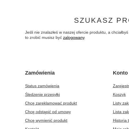
SZUKASZ PR
Jeśli nie znalazłeś w naszej ofercie produktu, a chciał
to zrobić musisz być
zalogowany
.
Zamówienia
Konto
Status zamówienia
Zarejestr
Śledzenie przesyłki
Koszyk
Chcę zareklamować produkt
Listy za
Chcę odstąpić od umowy
Lista za
Chcę wymienić produkt
Historia 