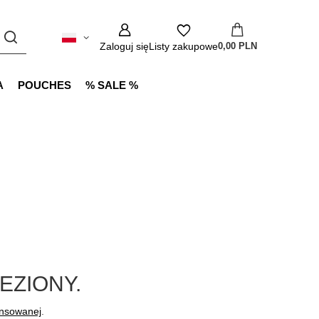
Zaloguj się
Listy zakupowe
0,00 PLN
A
POUCHES
% SALE %
EZIONY.
ansowanej
.