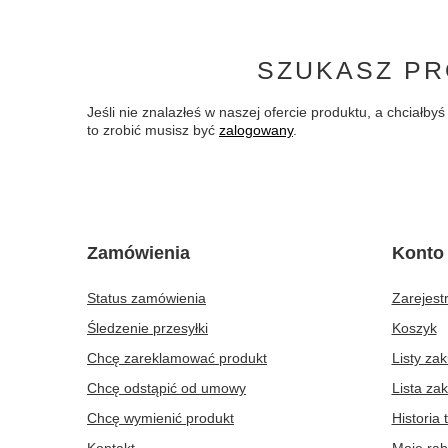
SZUKASZ PR
Jeśli nie znalazłeś w naszej ofercie produktu, a chciał
to zrobić musisz być
zalogowany
.
Zamówienia
Konto
Status zamówienia
Zarejestr
Śledzenie przesyłki
Koszyk
Chcę zareklamować produkt
Listy za
Chcę odstąpić od umowy
Lista za
Chcę wymienić produkt
Historia 