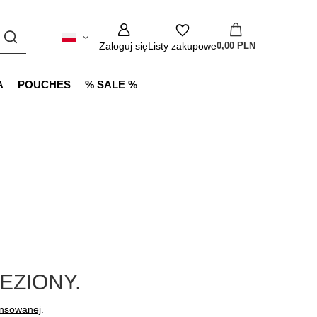
Zaloguj się
Listy zakupowe
0,00 PLN
A
POUCHES
% SALE %
EZIONY.
ansowanej
.