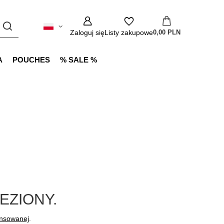
Zaloguj się
Listy zakupowe
0,00 PLN
A
POUCHES
% SALE %
EZIONY.
ansowanej
.