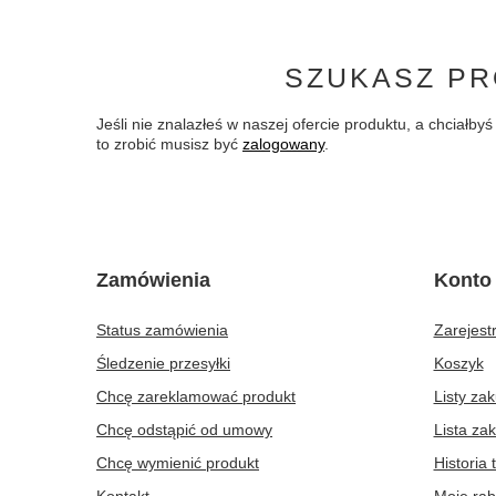
SZUKASZ PR
Jeśli nie znalazłeś w naszej ofercie produktu, a chciał
to zrobić musisz być
zalogowany
.
Zamówienia
Konto
Status zamówienia
Zarejestr
Śledzenie przesyłki
Koszyk
Chcę zareklamować produkt
Listy za
Chcę odstąpić od umowy
Lista za
Chcę wymienić produkt
Historia 