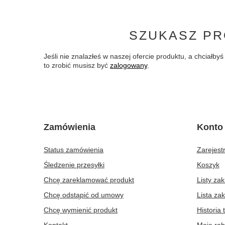
SZUKASZ PR
Jeśli nie znalazłeś w naszej ofercie produktu, a chciał
to zrobić musisz być
zalogowany
.
Zamówienia
Konto
Status zamówienia
Zarejestr
Śledzenie przesyłki
Koszyk
Chcę zareklamować produkt
Listy za
Chcę odstąpić od umowy
Lista za
Chcę wymienić produkt
Historia 