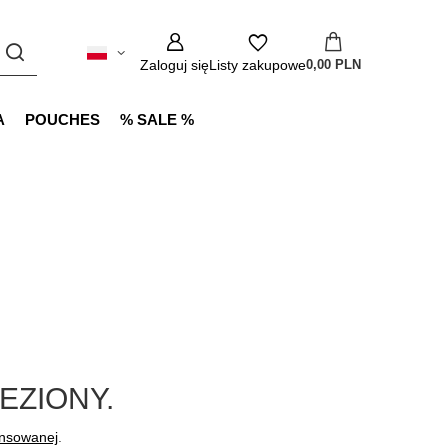
Zaloguj się
Listy zakupowe
0,00 PLN
A
POUCHES
% SALE %
EZIONY.
ansowanej
.