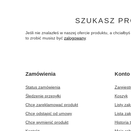
SZUKASZ PR
Jeśli nie znalazłeś w naszej ofercie produktu, a chciał
to zrobić musisz być
zalogowany
.
Zamówienia
Konto
Status zamówienia
Zarejestr
Śledzenie przesyłki
Koszyk
Chcę zareklamować produkt
Listy za
Chcę odstąpić od umowy
Lista za
Chcę wymienić produkt
Historia 