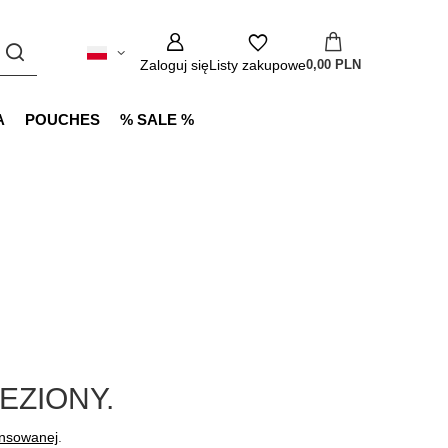
Zaloguj się
Listy zakupowe
0,00 PLN
A
POUCHES
% SALE %
EZIONY.
ansowanej
.