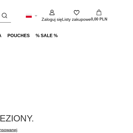
Zaloguj się
Listy zakupowe
0,00 PLN
A
POUCHES
% SALE %
EZIONY.
ansowanej
.