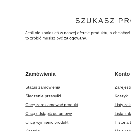
SZUKASZ PR
Jeśli nie znalazłeś w naszej ofercie produktu, a chciał
to zrobić musisz być
zalogowany
.
Zamówienia
Konto
Status zamówienia
Zarejestr
Śledzenie przesyłki
Koszyk
Chcę zareklamować produkt
Listy za
Chcę odstąpić od umowy
Lista za
Chcę wymienić produkt
Historia 