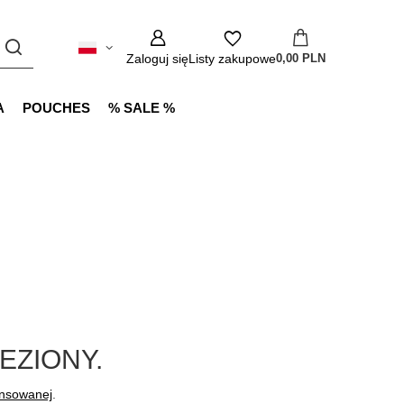
Zaloguj się
Listy zakupowe
0,00 PLN
A
POUCHES
% SALE %
EZIONY.
ansowanej
.