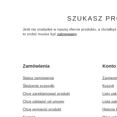
SZUKASZ PR
Jeśli nie znalazłeś w naszej ofercie produktu, a chciał
to zrobić musisz być
zalogowany
.
Zamówienia
Konto
Status zamówienia
Zarejestr
Śledzenie przesyłki
Koszyk
Chcę zareklamować produkt
Listy za
Chcę odstąpić od umowy
Lista za
Chcę wymienić produkt
Historia 