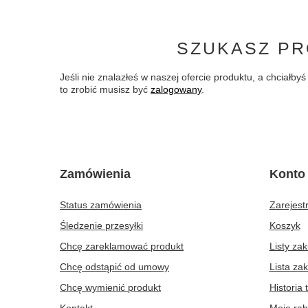
SZUKASZ PR
Jeśli nie znalazłeś w naszej ofercie produktu, a chciał
to zrobić musisz być
zalogowany
.
Zamówienia
Konto
Status zamówienia
Zarejestr
Śledzenie przesyłki
Koszyk
Chcę zareklamować produkt
Listy za
Chcę odstąpić od umowy
Lista za
Chcę wymienić produkt
Historia 