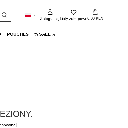
Zaloguj się
Listy zakupowe
0,00 PLN
A
POUCHES
% SALE %
EZIONY.
ansowanej
.