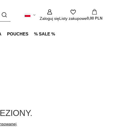
Zaloguj się
Listy zakupowe
0,00 PLN
A
POUCHES
% SALE %
EZIONY.
ansowanej
.