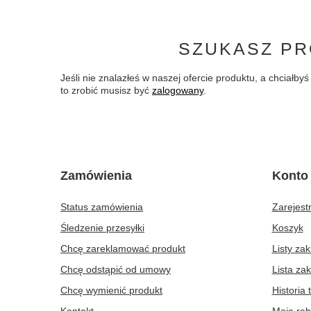
SZUKASZ PR
Jeśli nie znalazłeś w naszej ofercie produktu, a chciał
to zrobić musisz być
zalogowany
.
Zamówienia
Konto
Status zamówienia
Zarejestr
Śledzenie przesyłki
Koszyk
Chcę zareklamować produkt
Listy za
Chcę odstąpić od umowy
Lista za
Chcę wymienić produkt
Historia 