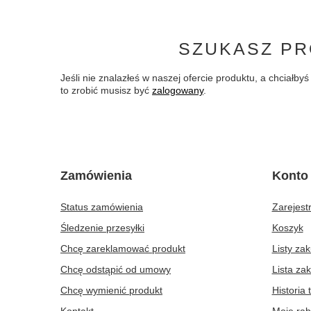
SZUKASZ PR
Jeśli nie znalazłeś w naszej ofercie produktu, a chciał
to zrobić musisz być
zalogowany
.
Zamówienia
Konto
Status zamówienia
Zarejestr
Śledzenie przesyłki
Koszyk
Chcę zareklamować produkt
Listy za
Chcę odstąpić od umowy
Lista za
Chcę wymienić produkt
Historia 