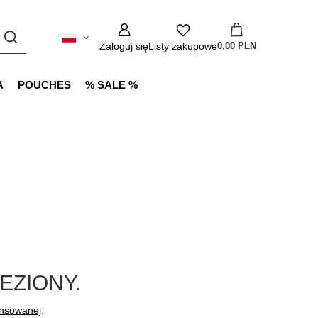
Zaloguj się
Listy zakupowe
0,00 PLN
A
POUCHES
% SALE %
EZIONY.
ansowanej
.